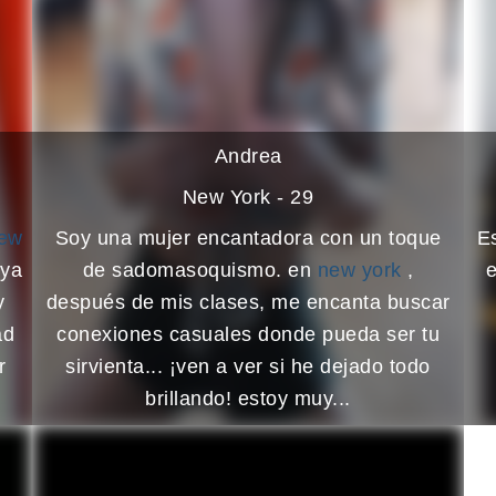
Andrea
New York - 29
ew
Soy una mujer encantadora con un toque
Es
 ya
de sadomasoquismo. en
new york
,
e
y
después de mis clases, me encanta buscar
ad
conexiones casuales donde pueda ser tu
r
sirvienta... ¡ven a ver si he dejado todo
brillando! estoy muy...