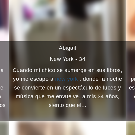
Abigail
New York - 34
da
Cuando mi chico se sumerge en sus libros,
yo me escapo a
new york
, donde la noche
p
ue
se convierte en un espectáculo de luces y
es
n
música que me envuelve. a mis 34 años,
tos
siento que el...