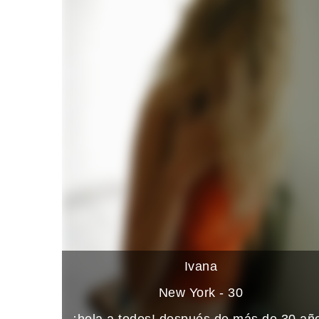
Ivana
New York - 30
¡hola a todos! después de más de 30 añ