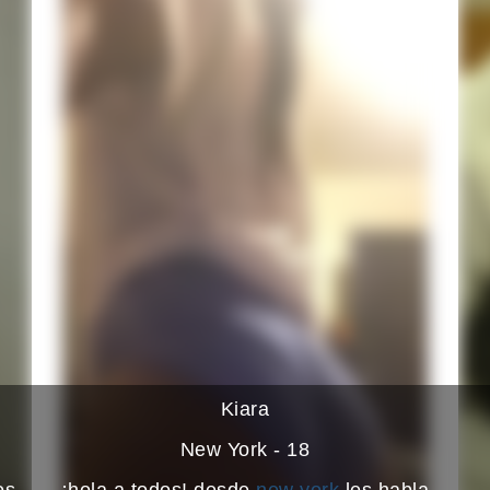
Kiara
New York - 18
os
¡hola a todos! desde
new york
les habla